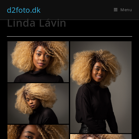
Skip
d2foto.dk
Menu
to
Linda Lávin
content